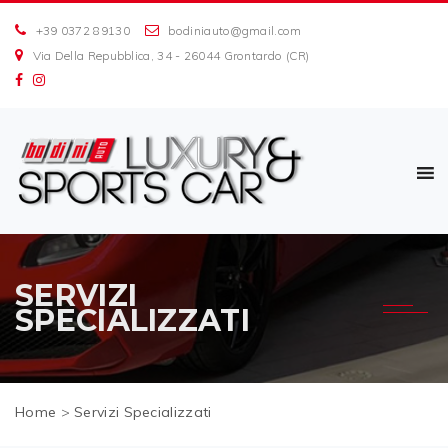
+39 0372 89130
bodiniauto@gmail.com
Via Della Repubblica, 34 - 26044 Grontardo (CR)
SERVIZI
SPECIALIZZATI
Home
>
Servizi Specializzati